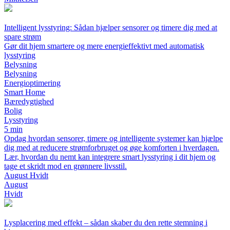
Intelligent lysstyring: Sådan hjælper sensorer og timere dig med at
spare strøm
Gør dit hjem smartere og mere energieffektivt med automatisk
lysstyring
Belysning
Belysning
Energioptimering
Smart Home
Bæredygtighed
Bolig
Lysstyring
5 min
Opdag hvordan sensorer, timere og intelligente systemer kan hjælpe
dig med at reducere strømforbruget og øge komforten i hverdagen.
Lær, hvordan du nemt kan integrere smart lysstyring i dit hjem og
tage et skridt mod en grønnere livsstil.
August Hvidt
August
Hvidt
Lysplacering med effekt – sådan skaber du den rette stemning i