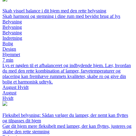
Skab visuel balance i dit hjem med den rette belysning
Skab harmoni og stemning i dine rum med bevidst brug af lys
Belysning
Belysning
Belysning
Indretning
Bolig
Design
Hjemmet
7 min
Lys er nøglen til et afbalanceret og indbydende hjem. Lær, hvordan
du med den rette kombination af lamper, farvetemperaturer og
placering kan fremhæve rummets kvaliteter, skabe ro og give din
bolig et harmonisk udtryk.
August Hvidt
August
Hvidt
Fleksibel belysning: Sådan vælger du lamper, der nemt kan flyttes
og tilpasses dit hjem
Gør dit hjem mere fleksibelt med lamper, der kan flyttes, justeres og
skabe den rette stemning