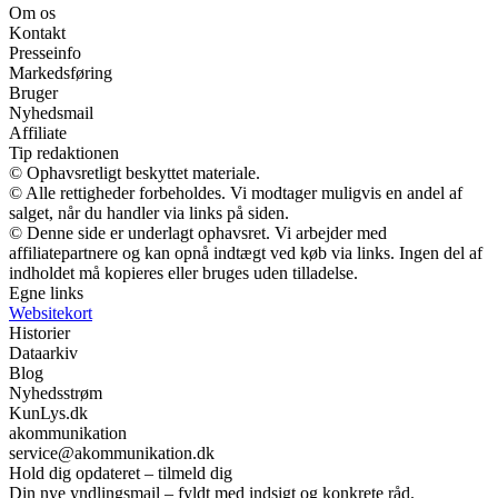
Om os
Kontakt
Presseinfo
Markedsføring
Bruger
Nyhedsmail
Affiliate
Tip redaktionen
© Ophavsretligt beskyttet materiale.
© Alle rettigheder forbeholdes. Vi modtager muligvis en andel af
salget, når du handler via links på siden.
© Denne side er underlagt ophavsret. Vi arbejder med
affiliatepartnere og kan opnå indtægt ved køb via links. Ingen del af
indholdet må kopieres eller bruges uden tilladelse.
Egne links
Websitekort
Historier
Dataarkiv
Blog
Nyhedsstrøm
KunLys.dk
akommunikation
service@akommunikation.dk
Hold dig opdateret – tilmeld dig
Din nye yndlingsmail – fyldt med indsigt og konkrete råd.