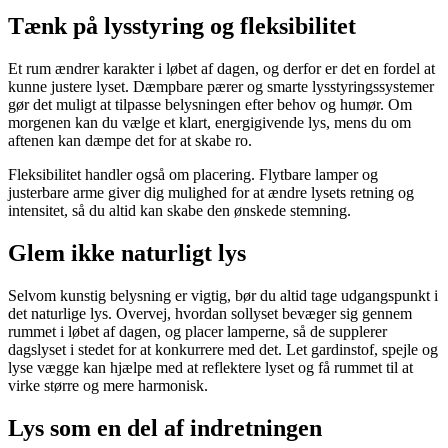
Tænk på lysstyring og fleksibilitet
Et rum ændrer karakter i løbet af dagen, og derfor er det en fordel at
kunne justere lyset. Dæmpbare pærer og smarte lysstyringssystemer
gør det muligt at tilpasse belysningen efter behov og humør. Om
morgenen kan du vælge et klart, energigivende lys, mens du om
aftenen kan dæmpe det for at skabe ro.
Fleksibilitet handler også om placering. Flytbare lamper og
justerbare arme giver dig mulighed for at ændre lysets retning og
intensitet, så du altid kan skabe den ønskede stemning.
Glem ikke naturligt lys
Selvom kunstig belysning er vigtig, bør du altid tage udgangspunkt i
det naturlige lys. Overvej, hvordan sollyset bevæger sig gennem
rummet i løbet af dagen, og placer lamperne, så de supplerer
dagslyset i stedet for at konkurrere med det. Let gardinstof, spejle og
lyse vægge kan hjælpe med at reflektere lyset og få rummet til at
virke større og mere harmonisk.
Lys som en del af indretningen