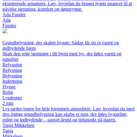
eksisterende armaturer. Læs, hvordan du bruger lysets nuancer til at
påvirke stemning, komfort og døgnrytme.
Ada Funder
Ada
Funder
Grundbelysning, der skaber hygge: Sådan får du et varmt og
indbydende hjem
Skab den rette stemning i dit hjem med lys, der føles varmt og
naturligt
Belysning
Belysning
Belysning
Indretning
Hygge
Bolig
Lysdesign
2 min
Lys sætter tonen for hele hjemmets atmosfære. Lær, hvordan du med
den rigtige grundbelysning kan skabe et rum, der føles hyggeligt,
roligt og indbydende – uanset årstid og tidspunkt på dagen.
Tanja Mikkelsen
Tanja
Mikkelsen