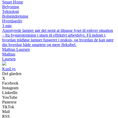
Smart Home
Belysning
Teknologi
Boligindretning
Hverdagsliv
3 min
Appstyrede lamper gør det nemt at tilpasse lyset til enhver situation
– fra hyggestemning i stuen til effektivt arbejdslys. Få indsigt i,
hvordan trådløse lamper fungerer i praksis, og hvordan de kan gøre
din hverdag både smartere og mere fleksibel.
Mathias Laursen
Mathias
Laursen
Kun
Lys
Del glæden
X
Facebook
Instagram
LinkedIn
YouTube
Pinterest
TikTok
Mail
RSS