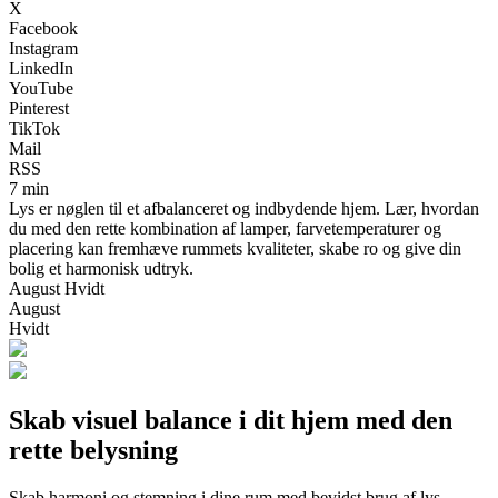
X
Facebook
Instagram
LinkedIn
YouTube
Pinterest
TikTok
Mail
RSS
7 min
Lys er nøglen til et afbalanceret og indbydende hjem. Lær, hvordan
du med den rette kombination af lamper, farvetemperaturer og
placering kan fremhæve rummets kvaliteter, skabe ro og give din
bolig et harmonisk udtryk.
August Hvidt
August
Hvidt
Skab visuel balance i dit hjem med den
rette belysning
Skab harmoni og stemning i dine rum med bevidst brug af lys