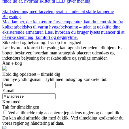
finde ud af, hvornår skiftet til LED giver mening.
Skift stemning med farvetemperatur – uden at skifte lamperne
Belysning
Med lamper, der kan ændre farvetemperatur, kan du nemt skifte fra
køligt arbejdslys til varmt hyggebelysning – uden at udskifte dine
eksisterende armaturer. Læs, hvordan du bruger lysets nuancer til at
påvirke stemning, komfort og døgnrytme.
Sikkerhed og belysning: Lys op for tryghed
Lær hvordan korrekt belysning kan øge sikkerheden i dit hjem. E-
bogen beskriver, hvordan man strategisk placerer udendørs og
indendørs belysning for at skabe sikre og synlige områder.
Åbn e-bog
Hold dig opdateret – tilmeld dig
Din nye yndlingsmail – fyldt med indsigt og konkrete råd.
E-mail
Kom med
Tak for tilmeldingen
Ved at tilmelde mig accepterer jeg sidens regler og datapolitik.
Du kan altid afmelde dig med ét klik. Ved tilmelding godkender du
vores regler og håndtering af data.