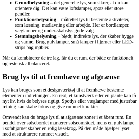
Grundbelysning
– det generelle lys, som sikrer, at du kan
orientere dig. Det kan være loftslamper, spots eller store
pendler.
Funktionsbelysning
– målrettet lys til bestemte aktiviteter,
som læsning, madlavning eller arbejde. Her er bordlamper,
væglamper og under-skabslys gode valg.
Stemningsbelysning
– blødt, indirekte lys, der skaber hygge
og varme. Brug gulvlamper, små lamper i hjørner eller LED-
strips bag møbler.
Når du kombinerer de tre lag, får du et rum, der både er funktionelt
og æstetisk afbalanceret.
Brug lys til at fremhæve og afgrænse
Lys kan bruges som et designværktøj til at fremhæve bestemte
elementer i indretningen. En reol, et kunstværk eller en plante kan få
nyt liv, hvis de belyses rigtigt. Spotlys eller væglamper med justerbar
retning kan skabe fokus og give rummet karakter.
Omvendt kan du bruge lys til at afgrænse zoner i et åbent rum. En
pendel over spisebordet markerer spiseområdet, mens en gulvlampe
i sofahjørnet skaber en rolig læsekrog. På den måde hjælper lyset
med at strukturere rummet visuelt.