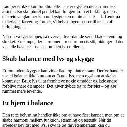
Lamper er ikke kun funktionelle – de er også en del af rummets
æstetik. En skulpturel pendel kan fungere som et blikfang, mens
diskrete væglamper kan understøtte en minimalistisk stil. Tænk på
materialer, farver og former, så belysningen passer til resten af
indretningen.
Når du vælger lamper, så overvej, hvordan de ser ud både tændt og
slukket. En lampe, der harmonerer med rummets stil, bidrager til den
visuelle balance – uanset om den lyser eller ej.
Skab balance med lys og skygge
Et rum uden skygger kan virke fladt og uinteressant. Derfor handler
visuel balance ikke kun om at få nok lys, men også om at skabe
kontraster. Brug lys til at fremhæve nogle områder og lade andre
forblive mere dæmpede. Det giver dybde og ro for øjet – og gør
rummet mere levende.
Et hjem i balance
Den rette belysning handler ikke om at have flest lamper, men om at
skabe harmoni mellem funktion, stemning og æstetik. Når du
arbejder bevidst med lys, skygge og farvetemperatur, kan du