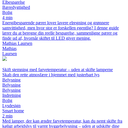
Elbesparelse
Bæredygtighed
Bolig
4 min
Energibesparende pærer lover lavere elregning og grønnere
samvittighed, men hvor stor er forskellen egentlig? I denne guide
lærer du at beregne din reelle besparelse, sammenligne pærer og
finde ud af, hvornår skiftet til LED giver mening.
Mathias Laursen
Mathias
Laursen
Skift stemning med farvetemperatur – uden at skifte lamperne
Skab den rette atmosfære i hjemmet med justerbart lys
Belysning
Belysning
Belysning
Indretning
Bolig
Lysdesign
Smart home
2 min
Med lamper, der kan ændre farvetemperatur, kan du nemt skifte fra
køligt arbejdslys til varmt hyggebelysning – uden at udskifte dine