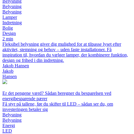
Belysning
Belysning
Belysning
Lamper
Indretning
Bolig
Design
2 min
Fleksibel belysning giver dig mulighed for at tilpasse lyset efter
aktivitet, stemning og behov – uden faste installationer. Få
inspiration til, hvordan du vælger lamper, der kombinerer funktion,
design og frihed i din indretning.
Jakob Hansen
Jakob
Hansen
Er det pengene værd? Sådan beregner du besparelsen ved
energibesparende pærer
Få styr på tallene, før du skifter til LED – sådan ser du, om
investeringen betaler sig
Belysning
Belysning
Energi
LED