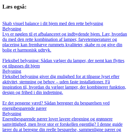
Læs også:
Skab visuel balance i dit hjem med den rette belysning
Belysning
Lys er nøglen til et afbalanceret og indbydende hjem. Lær, hvordan
du med den rette kombination af lamper, farvetemperaturer og
placering kan fremhæve rummets kvaliteter, skabe ro og give din
bolig et harmonisk udtryk.
Fleksibel belysning: Sådan vælger du lamper, der nemt kan flyttes
og tilpasses dit hjem
Belysning
Fleksibel belysning giver dig mulighed for at tilpasse lyset efter
aktivitet, stemning og behov – uden faste installationer. Få
inspiration til, hvordan du vælger lamper, der kombinerer funktion,
design og frihed i din indretning.
Er det pengene værd? Sådan beregner du besparelsen ved
energibesparende pærer
Belysning
Energibesparende pærer lover lavere elregning og grønnere
samvittighed, men hvor stor er forskellen egentlig? I denne guide
lærer du at beregne din reelle besparelse, sammenligne pærer og