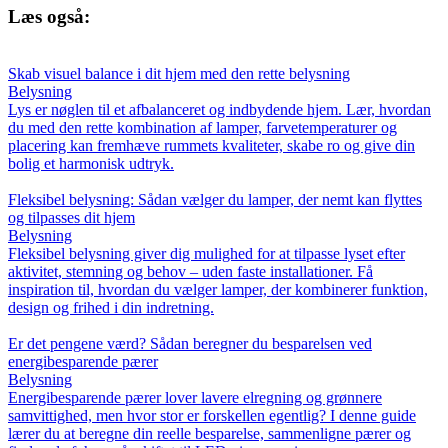
Læs også:
Skab visuel balance i dit hjem med den rette belysning
Belysning
Lys er nøglen til et afbalanceret og indbydende hjem. Lær, hvordan
du med den rette kombination af lamper, farvetemperaturer og
placering kan fremhæve rummets kvaliteter, skabe ro og give din
bolig et harmonisk udtryk.
Fleksibel belysning: Sådan vælger du lamper, der nemt kan flyttes
og tilpasses dit hjem
Belysning
Fleksibel belysning giver dig mulighed for at tilpasse lyset efter
aktivitet, stemning og behov – uden faste installationer. Få
inspiration til, hvordan du vælger lamper, der kombinerer funktion,
design og frihed i din indretning.
Er det pengene værd? Sådan beregner du besparelsen ved
energibesparende pærer
Belysning
Energibesparende pærer lover lavere elregning og grønnere
samvittighed, men hvor stor er forskellen egentlig? I denne guide
lærer du at beregne din reelle besparelse, sammenligne pærer og