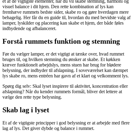
et af de vigtigste elementer, når du vil skabe stemning, harmoni og
visuel balance i dit hjem. Den rette kombination af lys kan
fremhæve rummets bedste sider, skabe ro og gøre hverdagen mere
behagelig. Her får du en guide til, hvordan du med bevidste valg af
lamper, lyskilder og placering kan skabe et hjem, der både føles
indbydende og afbalanceret.
Forstå rummets funktion og stemning
Før du vælger lamper, er det vigtigt at tænke over, hvad rummet
bruges til, og hvilken stemning du ønsker at skabe. Et køkken
kræver funktionelt arbejdslys, mens stuen har brug for blødere
belysning, der indbyder til afslapning. I soveværelset kan dæmpet
lys skabe ro, mens entréen har gavn af et klart og velkomment lys.
Spørg dig selv: Skal lyset inspirere til aktivitet, koncentration eller
afslapning? Når du kender rummets formål, bliver det lettere at
vælge den rette type belysning.
Skab lag i lyset
Et af de vigtigste principper i god belysning er at arbejde med flere
lag af lys. Det giver dybde og balance i rummet.