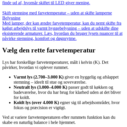
finde ud af, hvornår skiftet til LED giver mening.
Skift stemning med farvetemperatur – uden at skifte lamperne
Belysning
Med lamper, der kan ændre farvetemperatur, kan du nemt skifte fra
køligt arbejdslys til varmt hyggebelysning – uden at udskifte dine
eksisterende armaturer. Læs, hvordan du bruger lysets nuancer til at
påvirke stemning, komfort og døgnrytme.
Vælg den rette farvetemperatur
Lys har forskellige farvetemperaturer, målt i kelvin (K). Det
påvirker, hvordan vi oplever rummet.
Varmt lys (2.700–3.000 K)
giver en hyggelig og afslappet
stemning – ideelt til stue og soveværelse.
Neutralt lys (3.000–4.000 K)
passer godt til køkken og
badeværelse, hvor du har brug for klarhed uden at det bliver
for koldt.
Koldt lys (over 4.000 K)
egner sig til arbejdsområder, hvor
fokus og præcision er vigtigt.
Ved at variere farvetemperaturen efter rummets funktion kan du
skabe en naturlig balance i hele hjemmet.