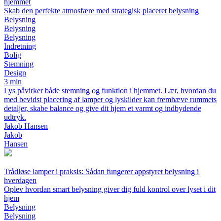
hjemmet
Skab den perfekte atmosfære med strategisk placeret belysning
Belysning
Belysning
Belysning
Indretning
Bolig
Stemning
Design
3 min
Lys påvirker både stemning og funktion i hjemmet. Lær, hvordan du
med bevidst placering af lamper og lyskilder kan fremhæve rummets
detaljer, skabe balance og give dit hjem et varmt og indbydende
udtryk.
Jakob Hansen
Jakob
Hansen
Trådløse lamper i praksis: Sådan fungerer appstyret belysning i
hverdagen
Oplev hvordan smart belysning giver dig fuld kontrol over lyset i dit
hjem
Belysning
Belysning