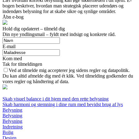
Lær hvordan korrekt belysning kan øge sikkerheden i dit hjem. E-
bogen beskriver, hvordan man strategisk placerer udendørs og
indendørs belysning for at skabe sikre og synlige områder.
Åbn e-bog
Hold dig opdateret – tilmeld dig
Din nye yndlingsmail – fyldt med indsigt og konkrete råd.
E-mail
Kom med
Tak for tilmeldingen
Ved at tilmelde mig accepterer jeg sidens regler og datapolitik.
Du kan altid afmelde dig med ét klik. Ved tilmelding godkender du
vores regler og håndtering af data.
Skab visuel balance i dit hjem med den rette belysning
Skab harmoni og stemning i dine rum med bevidst brug af lys
Belysning
Belysning
Belysning
Indretning
Bolig
Design