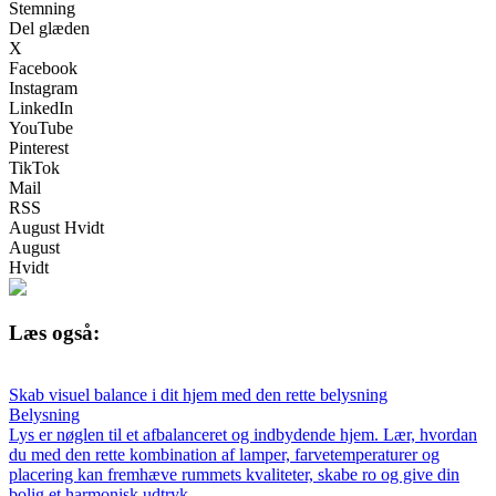
Stemning
Del glæden
X
Facebook
Instagram
LinkedIn
YouTube
Pinterest
TikTok
Mail
RSS
August Hvidt
August
Hvidt
Læs også:
Skab visuel balance i dit hjem med den rette belysning
Belysning
Lys er nøglen til et afbalanceret og indbydende hjem. Lær, hvordan
du med den rette kombination af lamper, farvetemperaturer og
placering kan fremhæve rummets kvaliteter, skabe ro og give din
bolig et harmonisk udtryk.