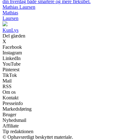
din hverdag både smartere og mere fleksibel.
Mathias Laursen
Mathias
Laursen
Kun
Lys
Del glæden
X
Facebook
Instagram
LinkedIn
YouTube
Pinterest
TikTok
Mail
RSS
Om os
Kontakt
Presseinfo
Markedsføring
Bruger
Nyhedsmail
Affiliate
Tip redaktionen
© Ophavsretligt beskyttet materiale.