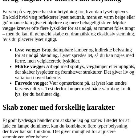
Farven på væggene har stor betydning for, hvordan lyset opleves.
En kold hvid væg reflekterer lyset neutralt, mens en varm beige eller
grå nuance kan give et blødere og mere behageligt skær. Mørke
vægge kræver ofte flere lyskilder for at undgå, at rummet føles tungt
– men de kan til gengæld skabe en dramatisk og eksklusiv stemning,
hvis du placerer lyset rigtigt.
Lyse vægge:
Brug dæmpbare lamper og indirekte belysning
for at undgå blænding. Lyset spredes let, så du kan nøjes med
færre, men velplacerede lyskilder.
Mørke vægge:
Arbejd med spotlys, væglamper eller uplights,
der skaber lyspletter og fremhæver strukturer. Det giver liv og
variation i overfladerne.
Farvede vægge:
Vær opmærksom på, at lyset kan ændre
farvens udtryk. Test derfor lamper med både varmt og koldt
lys, før du beslutter dig.
Skab zoner med forskellig karakter
Et godt lysdesign handler om at skabe lag og zoner. I stedet for at
lade én lampe dominere, kan du kombinere flere typer belysning,
der hver har sin funktion. Det giver mulighed for at justere
stemningen efter behov.