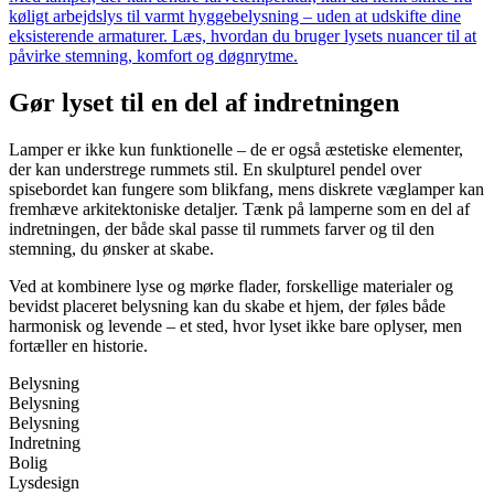
køligt arbejdslys til varmt hyggebelysning – uden at udskifte dine
eksisterende armaturer. Læs, hvordan du bruger lysets nuancer til at
påvirke stemning, komfort og døgnrytme.
Gør lyset til en del af indretningen
Lamper er ikke kun funktionelle – de er også æstetiske elementer,
der kan understrege rummets stil. En skulpturel pendel over
spisebordet kan fungere som blikfang, mens diskrete væglamper kan
fremhæve arkitektoniske detaljer. Tænk på lamperne som en del af
indretningen, der både skal passe til rummets farver og til den
stemning, du ønsker at skabe.
Ved at kombinere lyse og mørke flader, forskellige materialer og
bevidst placeret belysning kan du skabe et hjem, der føles både
harmonisk og levende – et sted, hvor lyset ikke bare oplyser, men
fortæller en historie.
Belysning
Belysning
Belysning
Indretning
Bolig
Lysdesign