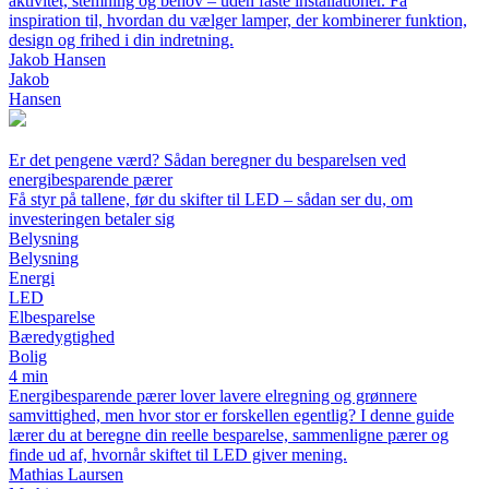
aktivitet, stemning og behov – uden faste installationer. Få
inspiration til, hvordan du vælger lamper, der kombinerer funktion,
design og frihed i din indretning.
Jakob Hansen
Jakob
Hansen
Er det pengene værd? Sådan beregner du besparelsen ved
energibesparende pærer
Få styr på tallene, før du skifter til LED – sådan ser du, om
investeringen betaler sig
Belysning
Belysning
Energi
LED
Elbesparelse
Bæredygtighed
Bolig
4 min
Energibesparende pærer lover lavere elregning og grønnere
samvittighed, men hvor stor er forskellen egentlig? I denne guide
lærer du at beregne din reelle besparelse, sammenligne pærer og
finde ud af, hvornår skiftet til LED giver mening.
Mathias Laursen