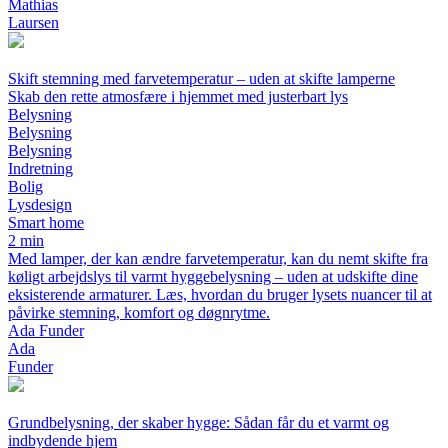
Mathias
Laursen
Skift stemning med farvetemperatur – uden at skifte lamperne
Skab den rette atmosfære i hjemmet med justerbart lys
Belysning
Belysning
Belysning
Indretning
Bolig
Lysdesign
Smart home
2 min
Med lamper, der kan ændre farvetemperatur, kan du nemt skifte fra
køligt arbejdslys til varmt hyggebelysning – uden at udskifte dine
eksisterende armaturer. Læs, hvordan du bruger lysets nuancer til at
påvirke stemning, komfort og døgnrytme.
Ada Funder
Ada
Funder
Grundbelysning, der skaber hygge: Sådan får du et varmt og
indbydende hjem