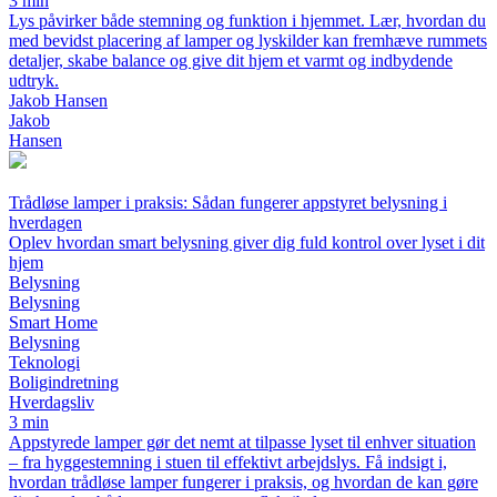
3 min
Lys påvirker både stemning og funktion i hjemmet. Lær, hvordan du
med bevidst placering af lamper og lyskilder kan fremhæve rummets
detaljer, skabe balance og give dit hjem et varmt og indbydende
udtryk.
Jakob Hansen
Jakob
Hansen
Trådløse lamper i praksis: Sådan fungerer appstyret belysning i
hverdagen
Oplev hvordan smart belysning giver dig fuld kontrol over lyset i dit
hjem
Belysning
Belysning
Smart Home
Belysning
Teknologi
Boligindretning
Hverdagsliv
3 min
Appstyrede lamper gør det nemt at tilpasse lyset til enhver situation
– fra hyggestemning i stuen til effektivt arbejdslys. Få indsigt i,
hvordan trådløse lamper fungerer i praksis, og hvordan de kan gøre