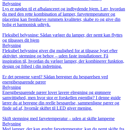
Belysning
Lys er nøglen til et afbalanceret og indbydende hjem. Lær, hvordan
du med den rette kombination af lamper, farvetemperaturer og
placering kan fremhæve rummets kvaliteter, skabe ro og give din
bolig et harmonisk udtryk.
Fleksibel belysning: Sådan vælger du lamper, der nemt kan flyttes
og tilpasses dit hjem
Belysning
Fleksibel belysning giver dig mulighed for at tilpasse lyset efter
aktivitet, stemning og behov – uden faste installationer. Få
inspiration til, hvordan du vælger lamper, der kombinerer funktion,
design og frihed i din indretning.
Er det pengene værd? Sådan beregner du besparelsen ved
energibesparende pærer
Belysning
Energibesparende pærer lover lavere elregning og grønnere
samvittighed, men hvor stor er forskellen egentlig? I denne guide
lærer du at beregne din reelle besparelse, sammenligne pærer og
finde ud af, hvornår skiftet til LED giver mening.
Skift stemning med farvetemperatur – uden at skifte lamperne
Belysning
Med lamper, der kan ændre farvetemperatur, kan du nemt skifte fra