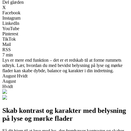
Del glæden
X
Facebook
Instagram
LinkedIn
YouTube
Pinterest
TikTok
Mail
RSS
7 min
Lys er mere end funktion – det er et redskab til at forme rummets
udtryk. Lær, hvordan du med bevidst belysning på lyse og mørke
flader kan skabe dybde, balance og karakter i din indretning.
August Hvidt
August
Hvidt
Skab kontrast og karakter med belysning
på lyse og mørke flader
Få dit hjem til at leve med lys, der fremhæver kontraster og skaber