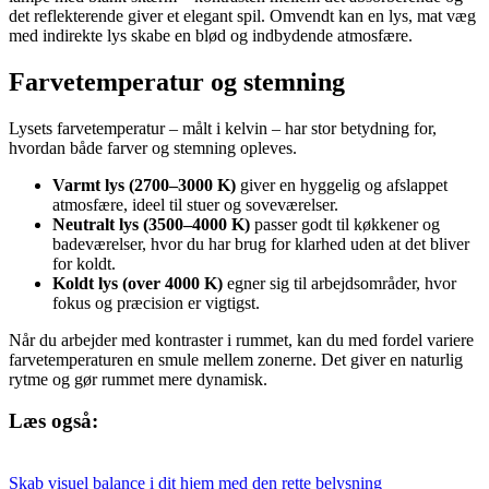
det reflekterende giver et elegant spil. Omvendt kan en lys, mat væg
med indirekte lys skabe en blød og indbydende atmosfære.
Farvetemperatur og stemning
Lysets farvetemperatur – målt i kelvin – har stor betydning for,
hvordan både farver og stemning opleves.
Varmt lys (2700–3000 K)
giver en hyggelig og afslappet
atmosfære, ideel til stuer og soveværelser.
Neutralt lys (3500–4000 K)
passer godt til køkkener og
badeværelser, hvor du har brug for klarhed uden at det bliver
for koldt.
Koldt lys (over 4000 K)
egner sig til arbejdsområder, hvor
fokus og præcision er vigtigst.
Når du arbejder med kontraster i rummet, kan du med fordel variere
farvetemperaturen en smule mellem zonerne. Det giver en naturlig
rytme og gør rummet mere dynamisk.
Læs også:
Skab visuel balance i dit hjem med den rette belysning