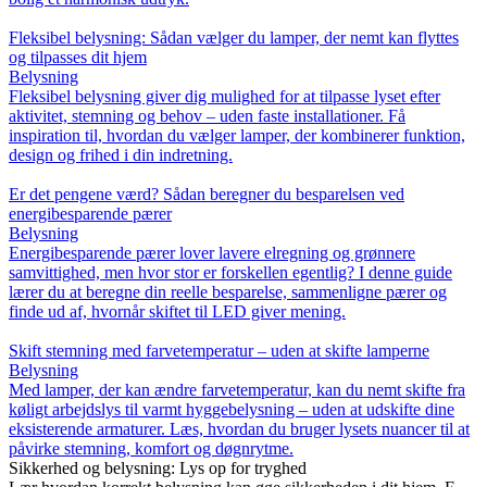
Fleksibel belysning: Sådan vælger du lamper, der nemt kan flyttes
og tilpasses dit hjem
Belysning
Fleksibel belysning giver dig mulighed for at tilpasse lyset efter
aktivitet, stemning og behov – uden faste installationer. Få
inspiration til, hvordan du vælger lamper, der kombinerer funktion,
design og frihed i din indretning.
Er det pengene værd? Sådan beregner du besparelsen ved
energibesparende pærer
Belysning
Energibesparende pærer lover lavere elregning og grønnere
samvittighed, men hvor stor er forskellen egentlig? I denne guide
lærer du at beregne din reelle besparelse, sammenligne pærer og
finde ud af, hvornår skiftet til LED giver mening.
Skift stemning med farvetemperatur – uden at skifte lamperne
Belysning
Med lamper, der kan ændre farvetemperatur, kan du nemt skifte fra
køligt arbejdslys til varmt hyggebelysning – uden at udskifte dine
eksisterende armaturer. Læs, hvordan du bruger lysets nuancer til at
påvirke stemning, komfort og døgnrytme.
Sikkerhed og belysning: Lys op for tryghed