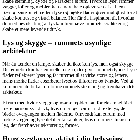
skabe stemning, dybde og karakter i et rum. Hvordan lyset rammer
vægge, lofter og møbler, kan ændre hele oplevelsen af et hjem.
Særligt samspillet mellem lyse og mørke flader giver mulighed for at
skabe kontrast og visuel balance. Her får du inspiration til, hvordan
du med bevidst brug af lys kan fremhæve rummets kvaliteter og
skabe et mere levende udtryk.
Lys og skygge – rummets usynlige
arkitektur
Når du tænder en lampe, skaber du ikke kun lys, men også skygge.
Det er netop kontrasten mellem de to, der giver rummet dybde. Lyse
flader reflekterer lyset og får rummet til at virke større og lettere,
mens mørke flader absorberer lyset og tilfører ro og tyngde. Ved at
kombinere de to kan du forme rummets stemning og fremhæve dets
arkitektur.
Et rum med hvide vægge og mørke møbler kan for eksempel få et
mere harmonisk udtryk, hvis du bruger varmt, indirekte lys, der
bløder overgangen mellem fladerne. Omvendt kan et rum med
mørke vægge og lyse detaljer få karakter, hvis du bruger fokuseret
lys, der fremhæver teksturer og former.
Brug vægfarver aktivt i din belysning