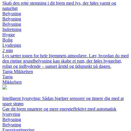
Skab den rette stemning i dit hjem med lys, der føles varmt og
naturligt
Belysning
Belysning
Belysning
Indretning
Hygge
Bolig
Lysdesign
2 min
Lys sætter tonen for hele hjemmets atmosfære. Lær, hvordan du med
den rigtige grundbelysning kan skabe et rum, der føles hyggeligt,
roligt og indbydende – uanset årstid og tidspunkt på dagen.
Tanja Mikkelsen
Tanja
Mikkelsen
Intelligent lysstyring: Sådan hjælper sensorer og timere dig med at
spare strøm
Gør dit hjem smartere og mere energieffektivt med automatisk
lysstyring
Belysning
Belysning
Energioptimering