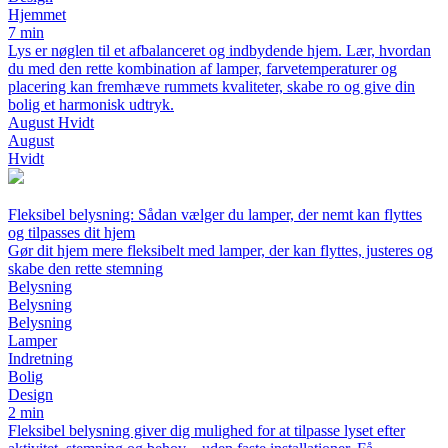
Hjemmet
7 min
Lys er nøglen til et afbalanceret og indbydende hjem. Lær, hvordan
du med den rette kombination af lamper, farvetemperaturer og
placering kan fremhæve rummets kvaliteter, skabe ro og give din
bolig et harmonisk udtryk.
August Hvidt
August
Hvidt
Fleksibel belysning: Sådan vælger du lamper, der nemt kan flyttes
og tilpasses dit hjem
Gør dit hjem mere fleksibelt med lamper, der kan flyttes, justeres og
skabe den rette stemning
Belysning
Belysning
Belysning
Lamper
Indretning
Bolig
Design
2 min
Fleksibel belysning giver dig mulighed for at tilpasse lyset efter