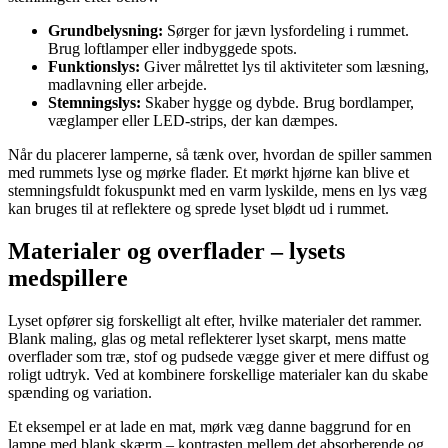
Grundbelysning:
Sørger for jævn lysfordeling i rummet.
Brug loftlamper eller indbyggede spots.
Funktionslys:
Giver målrettet lys til aktiviteter som læsning,
madlavning eller arbejde.
Stemningslys:
Skaber hygge og dybde. Brug bordlamper,
væglamper eller LED-strips, der kan dæmpes.
Når du placerer lamperne, så tænk over, hvordan de spiller sammen
med rummets lyse og mørke flader. Et mørkt hjørne kan blive et
stemningsfuldt fokuspunkt med en varm lyskilde, mens en lys væg
kan bruges til at reflektere og sprede lyset blødt ud i rummet.
Materialer og overflader – lysets
medspillere
Lyset opfører sig forskelligt alt efter, hvilke materialer det rammer.
Blank maling, glas og metal reflekterer lyset skarpt, mens matte
overflader som træ, stof og pudsede vægge giver et mere diffust og
roligt udtryk. Ved at kombinere forskellige materialer kan du skabe
spænding og variation.
Et eksempel er at lade en mat, mørk væg danne baggrund for en
lampe med blank skærm – kontrasten mellem det absorberende og