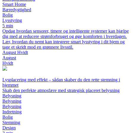
Smart Home
Bæredygtighed
Bolig
Lysstyring
5 min
Opdag hvordan sensorer, timere og intelligente systemer kan hjælpe
dig med at reducere strømforbruget og øge komforten i hverdagen.
Lær, hvordan du nemt kan integrere smart lysstyring i dit hjem og
tage et skridt mod en grønnere livsstil.
August Hvidt
August
Hvidt
Lysplacering med effekt – sådan skaber du den rette stemning i
hjemmet
Skab den perfekte atmosfære med strategisk placeret belysning
Belysning
Belysning
Belysning
Indretning
Bolig
Stemning
Design